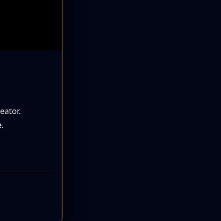
eator.
.