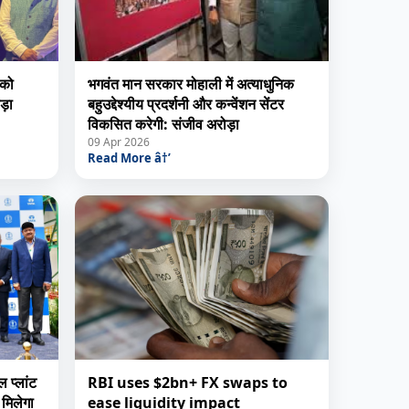
 को
भगवंत मान सरकार मोहाली में अत्याधुनिक
ड़ा
बहुउद्देश्यीय प्रदर्शनी और कन्वेंशन सेंटर
विकसित करेगी: संजीव अरोड़ा
09 Apr 2026
Read More â†’
 प्लांट
RBI uses $2bn+ FX swaps to
 मिलेगा
ease liquidity impact