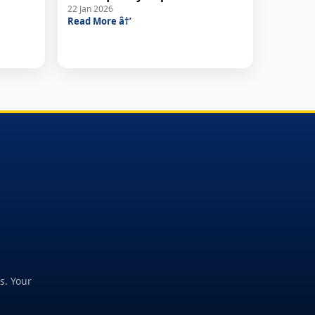
22 Jan 2026
Read More â†’
s. Your