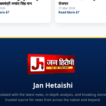
ख्यमंत्री भगवंत सिंह मान
रोजगार
2026
21 Mar 2026
re â†’
Read More â†’
Jan Hetaishi
pdated with the latest news, in-depth analysis, and breaking storie
trusted source for news from across the nation and beyond.