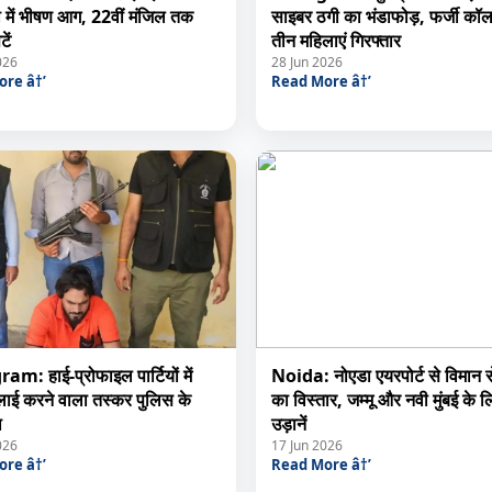
 में भीषण आग, 22वीं मंजिल तक
साइबर ठगी का भंडाफोड़, फर्जी कॉल 
ें
तीन महिलाएं गिरफ्तार
026
28 Jun 2026
re â†’
Read More â†’
m: हाई-प्रोफाइल पार्टियों में
Noida: नोएडा एयरपोर्ट से विमान स
्लाई करने वाला तस्कर पुलिस के
का विस्तार, जम्मू और नवी मुंबई के 
ा
उड़ानें
026
17 Jun 2026
re â†’
Read More â†’