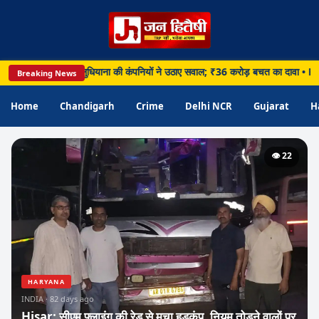
ंडर पर घमासान, लुधियाना की कंपनियों ने उठाए सवाल; ₹36 करोड़ बचत का दावा • Panchkula: 
Breaking News
Home
Chandigarh
Crime
Delhi NCR
Gujarat
H
👁️ 22
HARYANA
INDIA · 82 days ago
Hisar: सीएम फ्लाइंग की रेड से मचा हड़कंप, नियम तोड़ने वालों पर