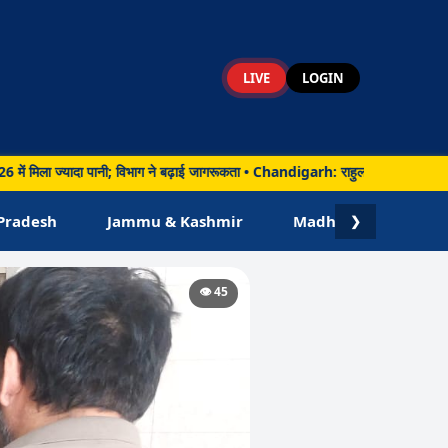
LIVE
LOGIN
मिला ज्यादा पानी; विभाग ने बढ़ाई जागरूकता • Chandigarh: राहुल गांधी ने बताया कैप्टन 
Pradesh
Jammu & Kashmir
Madhya Pradesh
❯
👁️ 45