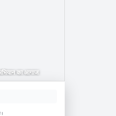
 अभियान का आगाज
या।