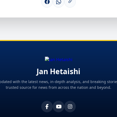
Jan Hetaishi
pdated with the latest news, in-depth analysis, and breaking storie
trusted source for news from across the nation and beyond.