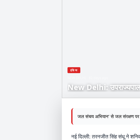
इंडिया
NEW DELHI · 82 days ago
New Delhi: उपराज्यपाल 
जल संचय अभियान’ से जल संरक्षण पर फो
नई दिल्ली: तरनजीत सिंह संधू ने शनि