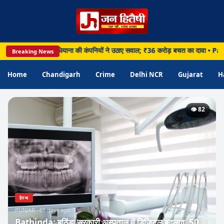
र पर घमासान, लुधियाना की कंपनियों ने उठाए सवाल; ₹36 करोड़ बचत का दावा • Panchkula: प
Breaking News
Home
Chandigarh
Crime
Delhi NCR
Gujarat
H
👁️ 82
हेल्थ
PUNJAB · 66 days ago
Bathinda: बठिंडा सरकारी अस्पताल में डिजिटल बदलाव, 50