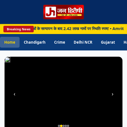
में
हजारों
मामलों
के
73 लाख मतदाताओं के सत्यापन के बाद 2.42 लाख नामों पर स्थिति स्पष्ट • Amritsar: 12 
Breaking News
त्वरित
निपटारे
Home
Chandigarh
Crime
Delhi NCR
Gujarat
H
की
तैयारी
‹
›