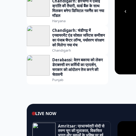
Chandigarh: हरियाणा में एआई
क्रांति की तैयारी, वर्ल्ड बैंक के साथ
‹
मिलकर बनेगा डिजिटल गवर्नेंस का नया
मॉडल
Haryana
Chandigarh: चंडीगढ़ में
एनवायरमेंट एंड सोशल जस्टिस कमीशन
का पंजाब चैप्टर लॉन्च, पर्यावरण संरक्षण
को मिलेगा नया मंच
Chandigarh
Derabassi: वेतन बकाया को लेकर
डेराबस्सी वन कर्मियों का प्रदर्शन,
सरकार को आंदोलन तेज करने की
चेतावनी
Punjab
LIVE NOW
Amritsar: प्रधानमंत्री मोदी से
तरुण चुग की मुलाकात, विकसित
भारत और युवाओं के भविष्य पर हुई