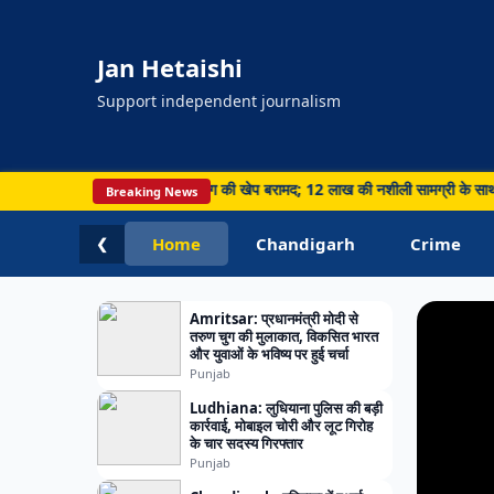
Jan Hetaishi
Support independent journalism
HARYA
सफलता, पहली बार आइस ड्रग की खेप बरामद; 12 लाख की नशीली सामग्री के साथ आरोपी गिरफ्त
Breaking News
Chandig
Panch
Home
Chandigarh
Crime
❮
ने की 
Amritsar: प्रधानमंत्री मोदी से
तरुण चुग की मुलाकात, विकसित भारत
और युवाओं के भविष्य पर हुई चर्चा
Punjab
Ludhiana: लुधियाना पुलिस की बड़ी
कार्रवाई, मोबाइल चोरी और लूट गिरोह
के चार सदस्य गिरफ्तार
Punjab