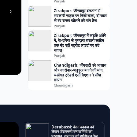
Punjab
›
Zirakpur: जीरकपुर बलटाना में
सरकारी सड़क पर निजी ताला, दो साल
से बंद रास्ता खोलने की मांग तेज
Punjab
Zirakpur: जीरकपुर में सड़कें अंधेरे
में, के-एरिया से गुरुद्वारा बाउली साहिब
तक बंद पड़ी स्ट्रीट लाइटों पर उठे
सवाल
Punjab
Chandigarh: जीएसटी को आसान
और कारोबार-अनुकूल बनाने की मांग,
चंडीगढ़ ट्रेडर्स एसोसिएशन ने सौंपा
ज्ञापन
Chandigarh
Derabassi: वेतन बकाया को
लेकर डेराबस्सी वन कर्मियों का
प्रदर्शन, सरकार को आंदोलन तेज