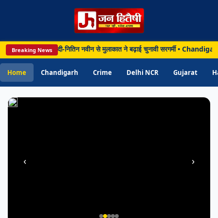
से
निजी
खर्च
करने
 बाद दिल्ली पहुंचे योगी, मोदी-नितिन नवीन से मुलाकात ने बढ़ाई चुनावी सरगर्मी • Chandi
Breaking News
के
मामले
Home
Chandigarh
Crime
Delhi NCR
Gujarat
H
में
निलंबित
‹
›