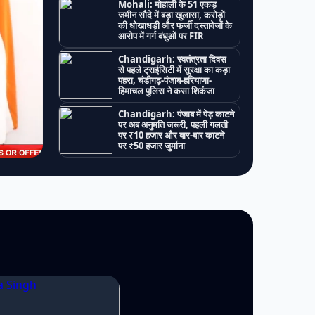
Mohali: मोहाली के 51 एकड़
जमीन सौदे में बड़ा खुलासा, करोड़ों
की धोखाधड़ी और फर्जी दस्तावेजों के
आरोप में गर्ग बंधुओं पर FIR
Chandigarh: स्वतंत्रता दिवस
से पहले ट्राईसिटी में सुरक्षा का कड़ा
पहरा, चंडीगढ़-पंजाब-हरियाणा-
हिमाचल पुलिस ने कसा शिकंजा
Chandigarh: पंजाब में पेड़ काटने
पर अब अनुमति जरूरी, पहली गलती
पर ₹10 हजार और बार-बार काटने
पर ₹50 हजार जुर्माना