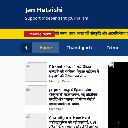
लाख
Jan Hetaishi
लोग
प्रभा
Support independent journalism
मृतकों
का
वस पर नेताओं ने किया बुनकरों को नमन, कहा- भारत की संस्कृति और आत्मनिर्भरता का प्रतीक
Breaking News
आंकड़
Home
Chandigarh
Crime
❮
96
पहुंचा
Bhopal: भोपाल में सजी वैश्विक
संस्कृति की महफिल, ब्रिक्स महोत्सव में
छह देशों की विरासत का संगम
Madhya Pradesh
Jaipur: जयपुर में ब्रिक्स उद्योग
मंत्रियों की बैठक संपन्न, नई औद्योगिक
क्रांति और नवाचार को लेकर देशों ने
बढ़ाया सहयोग का कदम
Rajasthan
Chandigarh: रिश्वत केस में
‹
चंडीगढ़ पुलिस की बड़ी कार्रवाई, CBI
ट्रैप में फंसे इंस्पेक्टर और ASI बर्खास्त