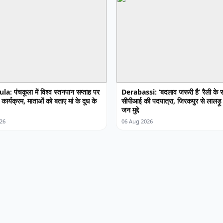
: पंचकूला में विश्व स्तनपान सप्ताह पर
Derabassi: ‘बदलाव जरूरी है’ रैली के सम
ार्यक्रम, माताओं को बताए मां के दूध के
सीपीआई की पदयात्रा, जिरकपुर से लालड़ू त
जन मुद्दे
26
06 Aug 2026