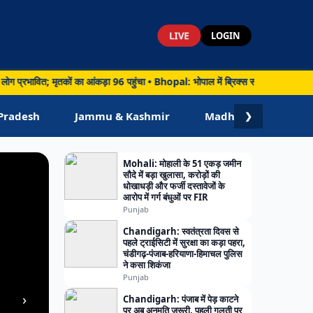
LIVE
LOGIN
 मृतकों का आंकड़ा 96 पहुंचा • Bhopal: भोपाल में ब्रिक्स संस्कृति सम्मेलन का भव्य मंच
Pradesh
Jammu & Kashmir
Madhya Pradesh
❯
Mohali: मोहाली के 51 एकड़ जमीन
सौदे में बड़ा खुलासा, करोड़ों की
धोखाधड़ी और फर्जी दस्तावेजों के
आरोप में गर्ग बंधुओं पर FIR
Punjab
Chandigarh: स्वतंत्रता दिवस से
पहले ट्राईसिटी में सुरक्षा का कड़ा पहरा,
चंडीगढ़-पंजाब-हरियाणा-हिमाचल पुलिस
ने कसा शिकंजा
Punjab
›
Chandigarh: पंजाब में पेड़ काटने
पर अब अनुमति जरूरी, पहली गलती पर