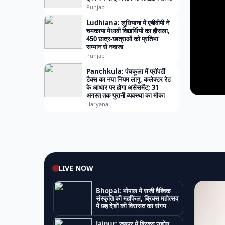
Punjab
Ludhiana: लुधियाना में एबीवीपी ने
चमकाया मेधावी विद्यार्थियों का हौसला,
450 छात्र-छात्राओं को प्रतिभा
सम्मान से नवाजा
Punjab
Panchkula: पंचकूला में प्रॉपर्टी
टैक्स का नया नियम लागू, कलेक्टर रेट
के आधार पर होगा असेसमेंट; 31
अगस्त तक पुरानी व्यवस्था का मौका
Haryana
LIVE NOW
Bhopal: भोपाल में सजी वैश्विक
संस्कृति की महफिल, ब्रिक्स महोत्सव
में छह देशों की विरासत का संगम
Jaipur: जयपुर में ब्रिक्स उद्योग