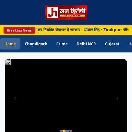
मलबा,
दुर्गंध
से
परेशान
ैसी कच्ची भर्ती खत्म कर नियमित रोजगार दे सरकार : ओंकार सिंह • Zirakpur: जीरकपुर में रि
Breaking News
लोग;
जांच
Home
Chandigarh
Crime
Delhi NCR
Gujarat
H
की
मांग
‹
›