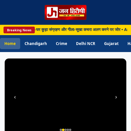
PUNJAB
Chandigarh • 09 Aug 2026
 की मुहिम तेज, घर-घर कूड़ा संग्रहण और गीला-सूखा कचरा अलग करने पर जोर • Amritsar: डॉक
Breaking News
Amritsar: डॉक्टर को पिस्तौल दिखाकर मांगी
10 लाख की फिरौती, अमृतसर पुलिस ने 12 घंटे में
Home
Chandigarh
Crime
Delhi NCR
Gujarat
H
आरोपी दबोचा
‹
›