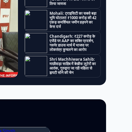
लिया जायजा
Mohali: ट्राइसिटी का सबसे बड़ा
भूमि घोटाला! ₹1000 करोड़ की 42
एकड़ कमर्शियल जमीन हड़पने का
केस दर्ज
Chandigarh: ₹227 करोड़ के
एजेंडे पर AAP का शक्ति प्रदर्शन,
गवर्नर हाउस मार्च में भाजपा पर
लोकतंत्र कुचलने का आरोप
Shri Machhiwara Sahib:
माछीवाड़ा साहिब में बेखौफ लुटेरों का
आतंक, गुरुद्वारा जा रही महिला से
झपटी सोने की चेन