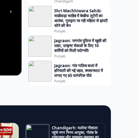
Chandigarh
›
Shri Machhiwara Sahib:
माछीवाड़ा साहिब में बेखौफ लुटेरों का
आतंक, गुरुद्वारा जा रही महिला से झपटी
सोने की चेन
Punjab
Jagraon: जगरांव पुलिस में खुशी की
लहर, उत्कृष्ट सेवाओं के लिए 10
कर्मियों को मिली पदोन्नति
Punjab
Jagraon: गांव गालिब कलां में
हरियाली की नई पहल, श्मशानघाट में
लगाए गए 65 पारंपरिक पौधे
Punjab
Chandigarh: मलोया गौशाला
पहुंचे नगर निगम आयुक्त, गोवंश के
रखरखाव और स्वच्छता व्यवस्था का