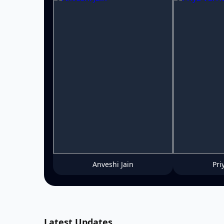
Anveshi Jain
Pri
Latest Updates