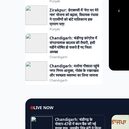
Punjab
‹
Zirakpur: डेराबस्सी में ‘मेरा घर मेरे
नाम’ योजना को बढ़ावा, विधायक रंधावा
ने ग्रामीणों को बांटे मालिकाना हक
प्रमाण पत्र
Punjab
Chandigarh: चंडीगढ़ कांग्रेस में
संगठनात्मक बदलाव की तैयारी, इसी
महीने घोषित हो सकते हैं नए जिला
अध्यक्ष
Chandigarh
Chandigarh: मलोया गौशाला पहुंचे
नगर निगम आयुक्त, गोवंश के रखरखाव
और स्वच्छता व्यवस्था का लिया जायजा
Chandigarh
LIVE NOW
Chandigarh: चंडीगढ़ के
सेक्टर-47डी में बंधन बैंक की नई
शाखा शुरू, जसबीर सिंह बंटी ने किया