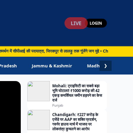
LIVE
LOGIN
आई की पदयात्रा, जिरकपुर से लालड़ू तक गूंजेंगे जन मुद्दे • Chandigarh: चंडीगढ़ के सेक
Pradesh
Jammu & Kashmir
Madhya Pradesh
❯
Mohali: ट्राइसिटी का सबसे बड़ा
भूमि घोटाला! ₹1000 करोड़ की 42
एकड़ कमर्शियल जमीन हड़पने का केस
दर्ज
Punjab
Chandigarh: ₹227 करोड़ के
एजेंडे पर AAP का शक्ति प्रदर्शन,
गवर्नर हाउस मार्च में भाजपा पर
लोकतंत्र कुचलने का आरोप