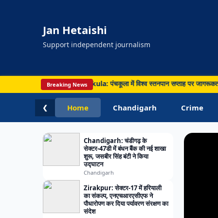
Jan Hetaishi
Support independent journalism
PUNJA
बचत का दावा • Panchkula: पंचकूला में विश्व स्तनपान सप्ताह पर जागरूकता कार्यक्रम, मात
Breaking News
Chandig
Derab
Home
Chandigarh
Crime
❮
पदयात्
Chandigarh: चंडीगढ़ के
सेक्टर-47डी में बंधन बैंक की नई शाखा
शुरू, जसबीर सिंह बंटी ने किया
उद्घाटन
Chandigarh
Zirakpur: सेक्टर-17 में हरियाली
का संकल्प, एनएचआरएसीएफ ने
पौधारोपण कर दिया पर्यावरण संरक्षण का
संदेश