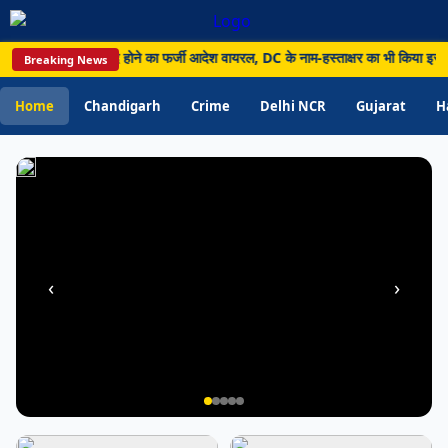
नाम-
हस्ताक्षर
बीच स्कूल-कॉलेज बंद होने का फर्जी आदेश वायरल, DC के नाम-हस्ताक्षर का भी किया इस्तेमाल
Breaking News
का
भी
Home
Chandigarh
Crime
Delhi NCR
Gujarat
H
किया
इस्तेमाल
‹
›