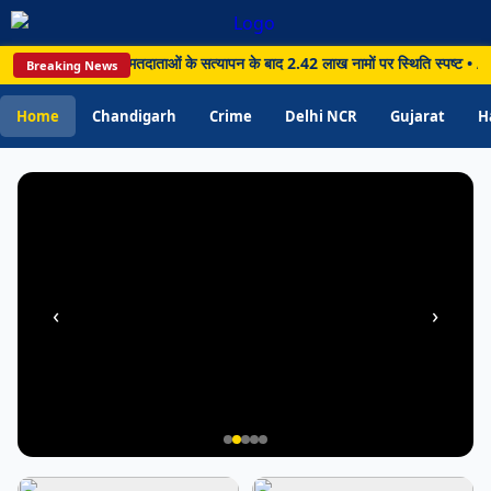
PUNJAB
Chandigarh • 07 Aug 2026
रा, 19.73 लाख मतदाताओं के सत्यापन के बाद 2.42 लाख नामों पर स्थिति स्पष्ट • Amrits
Breaking News
Amritsar: 12 सितंबर को लगेगी राष्ट्रीय लोक
अदालत, अमृतसर में हजारों मामलों के त्वरित
Home
Chandigarh
Crime
Delhi NCR
Gujarat
H
निपटारे की तैयारी
‹
›