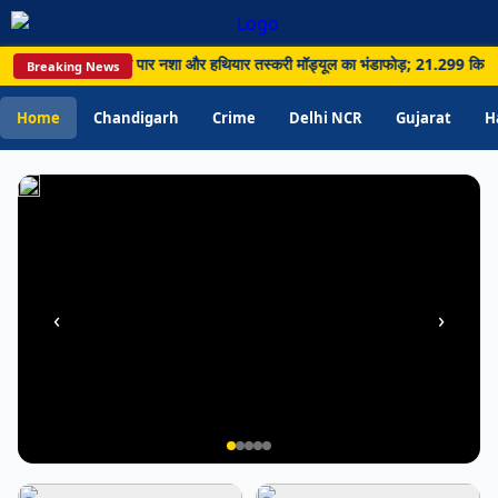
21.299
किलो
बड़ी कार्रवाई, सीमा पार नशा और हथियार तस्करी मॉड्यूल का भंडाफोड़; 21.299 किलो हेरोइन 
Breaking News
हेरोइन
समेत
Home
Chandigarh
Crime
Delhi NCR
Gujarat
H
5
गिरफ्तार
‹
›