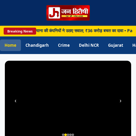
HARYANA
Chandigarh • 06 Aug 2026
 घमासान, लुधियाना की कंपनियों ने उठाए सवाल; ₹36 करोड़ बचत का दावा • Panchkula: पंचकू
Breaking News
Panchkula: पंचकूला में विश्व स्तनपान सप्ताह
पर जागरूकता कार्यक्रम, माताओं को बताए मां के
Home
Chandigarh
Crime
Delhi NCR
Gujarat
H
दूध के फायदे
‹
›