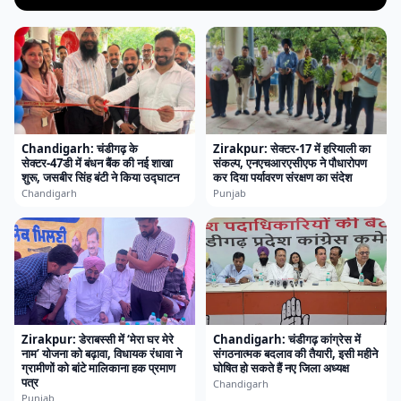
Chandigarh: चंडीगढ़ के
Zirakpur: सेक्टर-17 में हरियाली का
सेक्टर-47डी में बंधन बैंक की नई शाखा
संकल्प, एनएचआरएसीएफ ने पौधारोपण
शुरू, जसबीर सिंह बंटी ने किया उद्घाटन
कर दिया पर्यावरण संरक्षण का संदेश
Chandigarh
Punjab
Zirakpur: डेराबस्सी में ‘मेरा घर मेरे
Chandigarh: चंडीगढ़ कांग्रेस में
नाम’ योजना को बढ़ावा, विधायक रंधावा ने
संगठनात्मक बदलाव की तैयारी, इसी महीने
ग्रामीणों को बांटे मालिकाना हक प्रमाण
घोषित हो सकते हैं नए जिला अध्यक्ष
पत्र
Chandigarh
Punjab