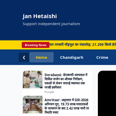
Jan Hetaishi
Support independent journalism
PUNJA
ाई, सीमा पार नशा और हथियार तस्करी मॉड्यूल का भंडाफोड़; 21.299 किलो हेरोइन समेत 5 गिर
Breaking News
Chandig
Ludhia
Home
Chandigarh
Crime
❮
में 26
Derabassi: डेराबस्सी अस्पताल में
सिविल सर्जन का औचक निरीक्षण,
दवाओं से लेकर सफाई व्यवस्था तक
परखी हकीकत
Punjab
Amritsar: अमृतसर में SIR-2026
अभियान पूरा, 19.73 लाख मतदाताओं
के सत्यापन के बाद 2.42 लाख नामों पर
स्थिति स्पष्ट