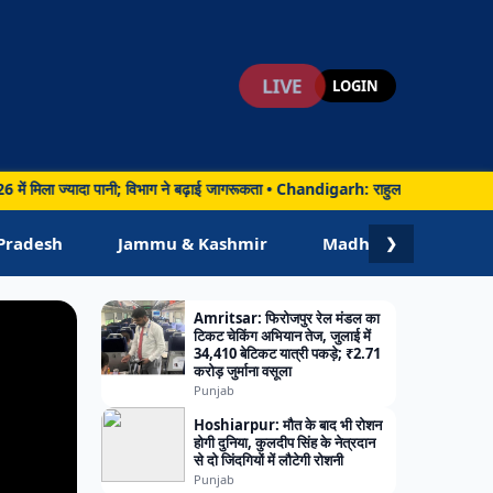
LIVE
LOGIN
ा ज्यादा पानी; विभाग ने बढ़ाई जागरूकता • Chandigarh: राहुल गांधी ने बताया कैप्टन अमर
ं
Pradesh
Jammu & Kashmir
Madhya Pradesh
❯
Amritsar: फिरोजपुर रेल मंडल का
टिकट चेकिंग अभियान तेज, जुलाई में
34,410 बेटिकट यात्री पकड़े; ₹2.71
करोड़ जुर्माना वसूला
Punjab
Hoshiarpur: मौत के बाद भी रोशन
होगी दुनिया, कुलदीप सिंह के नेत्रदान
से दो जिंदगियों में लौटेगी रोशनी
Punjab