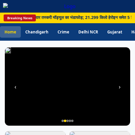
ज्यादा
पानी;
ा पार नशा और हथियार तस्करी मॉड्यूल का भंडाफोड़; 21.299 किलो हेरोइन समेत 5 गिरफ्तार •
Breaking News
विभाग
ने
Home
Chandigarh
Crime
Delhi NCR
Gujarat
H
बढ़ाई
जागरूकता
‹
›