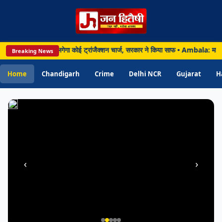
11
अगस्त
से
दूध
ाहत: पेमेंट पर नहीं लगेगा कोई ट्रांजैक्शन चार्ज, सरकार ने किया साफ • Ambala: महंगाई क
Breaking News
भी
₹2
Home
Chandigarh
Crime
Delhi NCR
Gujarat
H
लीटर
बढ़ेगा
‹
›