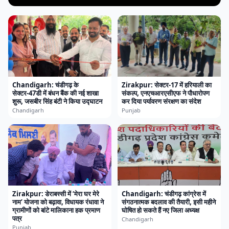
Chandigarh: चंडीगढ़ के
Zirakpur: सेक्टर-17 में हरियाली का
सेक्टर-47डी में बंधन बैंक की नई शाखा
संकल्प, एनएचआरएसीएफ ने पौधारोपण
शुरू, जसबीर सिंह बंटी ने किया उद्घाटन
कर दिया पर्यावरण संरक्षण का संदेश
Chandigarh
Punjab
Zirakpur: डेराबस्सी में ‘मेरा घर मेरे
Chandigarh: चंडीगढ़ कांग्रेस में
नाम’ योजना को बढ़ावा, विधायक रंधावा ने
संगठनात्मक बदलाव की तैयारी, इसी महीने
ग्रामीणों को बांटे मालिकाना हक प्रमाण
घोषित हो सकते हैं नए जिला अध्यक्ष
पत्र
Chandigarh
Punjab