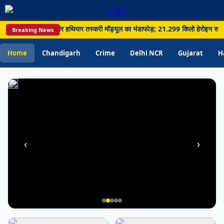
ज्यादा
पानी;
ाई, सीमा पार नशा और हथियार तस्करी मॉड्यूल का भंडाफोड़; 21.299 किलो हेरोइन समेत 5 गिरफ
Breaking News
विभाग
ने
Home
Chandigarh
Crime
Delhi NCR
Gujarat
H
बढ़ाई
जागरूकता
‹
›