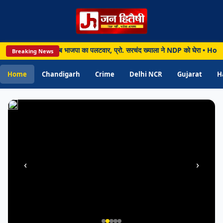
बने
'दुविधा
केंद्र',
महीनों
 देने की मांग पर पंजाब भाजपा का पलटवार, प्रो. सरचंद ख्याला ने NDP को घेरा • Hoshiar
Breaking News
से
लंबित
Home
Chandigarh
Crime
Delhi NCR
Gujarat
H
प्रमाण
पत्र
‹
›