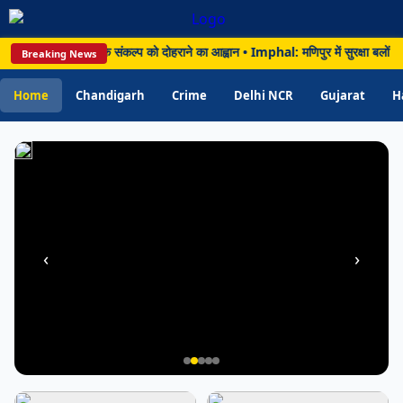
और
810
िस्सा; विकसित भारत के संकल्प को दोहराने का आह्वान • Imphal: मणिपुर में सुरक्षा बलों की
Breaking News
लीटर
अवैध
Home
Chandigarh
Crime
Delhi NCR
Gujarat
H
शराब
बरामद
‹
›