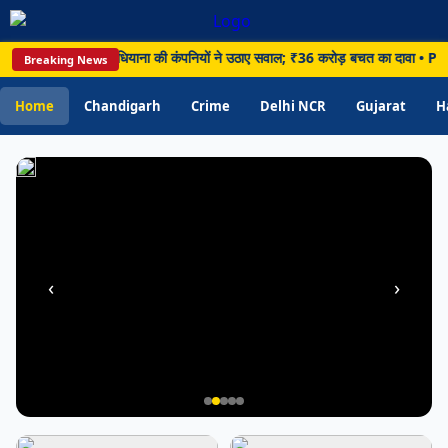
बताए
मां
डर पर घमासान, लुधियाना की कंपनियों ने उठाए सवाल; ₹36 करोड़ बचत का दावा • Panchkula: 
Breaking News
के
दूध
Home
Chandigarh
Crime
Delhi NCR
Gujarat
H
के
फायदे
‹
›