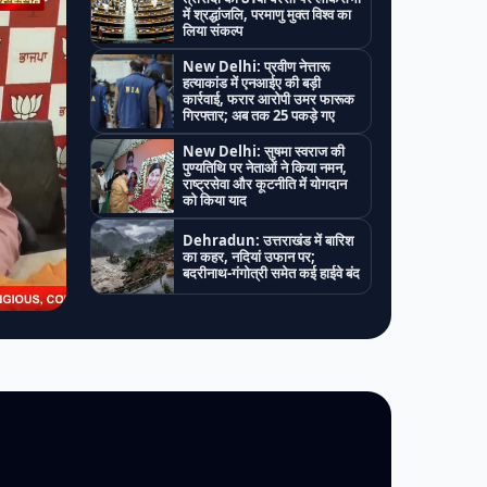
में श्रद्धांजलि, परमाणु मुक्त विश्व का
लिया संकल्प
New Delhi: प्रवीण नेत्तारू
हत्याकांड में एनआईए की बड़ी
कार्रवाई, फरार आरोपी उमर फारूक
गिरफ्तार; अब तक 25 पकड़े गए
New Delhi: सुषमा स्वराज की
पुण्यतिथि पर नेताओं ने किया नमन,
राष्ट्रसेवा और कूटनीति में योगदान
को किया याद
Dehradun: उत्तराखंड में बारिश
का कहर, नदियां उफान पर;
बदरीनाथ-गंगोत्री समेत कई हाईवे बंद