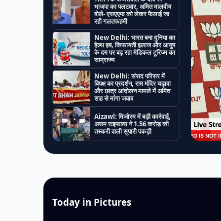
भाजपा का पलटवार, अमित मालवीय
बोले- एसएएफ को लेकर फैलाई जा
रही गलतफहमी
New Delhi: भारत बना दुनिया का
हेल्थ हब, किफायती इलाज और आयुष
के दम पर बढ़ रहा मेडिकल टूरिज्म का
साम्राज्य
New Delhi: संसद परिसर में
विपक्ष का प्रदर्शन, राम मंदिर चढ़ावा
और छात्र आंदोलन मामले में अमित
शाह से मांगा जवाब
Aizawl: मिजोरम में बड़ी कार्रवाई,
असम राइफल्स ने 1.56 करोड़ की
तस्करी वाली सुपारी पकड़ी
Today in Pictures