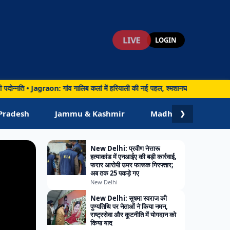
LIVE
LOGIN
 Jagraon: गांव गालिब कलां में हरियाली की नई पहल, श्मशानघाट में लगाए गए 65 पारंपरिक पौ
Pradesh
Jammu & Kashmir
Madhya Pradesh
❯
New Delhi: प्रवीण नेत्तारू
हत्याकांड में एनआईए की बड़ी कार्रवाई,
फरार आरोपी उमर फारूक गिरफ्तार;
अब तक 25 पकड़े गए
New Delhi
New Delhi: सुषमा स्वराज की
पुण्यतिथि पर नेताओं ने किया नमन,
राष्ट्रसेवा और कूटनीति में योगदान को
किया याद