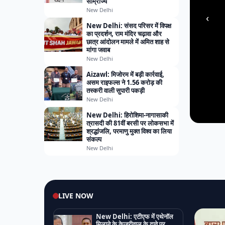
साम्राज्य
New Delhi
‹
New Delhi: संसद परिसर में विपक्ष
का प्रदर्शन, राम मंदिर चढ़ावा और
छात्र आंदोलन मामले में अमित शाह से
मांगा जवाब
New Delhi
Aizawl: मिजोरम में बड़ी कार्रवाई,
असम राइफल्स ने 1.56 करोड़ की
तस्करी वाली सुपारी पकड़ी
New Delhi
New Delhi: हिरोशिमा-नागासाकी
त्रासदी की 81वीं बरसी पर लोकसभा में
श्रद्धांजलि, परमाणु मुक्त विश्व का लिया
संकल्प
New Delhi
LIVE NOW
New Delhi: एटीएफ में एथेनॉल
मिलाने के केजरीवाल के दावे पर