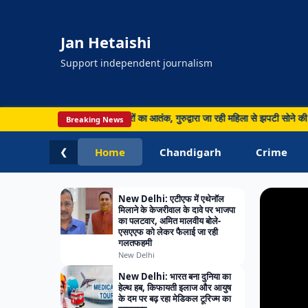
Jan Hetaishi
Support independent journalism
PUNJA
ाहिब में बेखौफ लुटेरों का आतंक, गुरुद्वारा जा रही महिला से झपटी सोने की चेन • Jagraon
Breaking News
Chandig
Jagra
Home
Chandigarh
Crime
❮
लिए 10
New Delhi: एटीएफ में एथेनॉल
मिलाने के केजरीवाल के दावे पर भाजपा
का पलटवार, अमित मालवीय बोले-
एसएएफ को लेकर फैलाई जा रही
गलतफहमी
New Delhi
New Delhi: भारत बना दुनिया का
हेल्थ हब, किफायती इलाज और आयुष
के दम पर बढ़ रहा मेडिकल टूरिज्म का