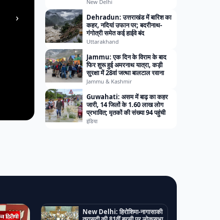
New Delhi
›
Dehradun: उत्तराखंड में बारिश का
कहर, नदियां उफान पर; बदरीनाथ-
गंगोत्री समेत कई हाईवे बंद
Uttarakhand
Jammu: एक दिन के विराम के बाद
फिर शुरू हुई अमरनाथ यात्रा, कड़ी
सुरक्षा में 28वां जत्था बालटाल रवाना
Jammu & Kashmir
Guwahati: असम में बाढ़ का कहर
जारी, 14 जिलों के 1.60 लाख लोग
प्रभावित; मृतकों की संख्या 94 पहुंची
इंडिया
New Delhi: हिरोशिमा-नागासाकी
त्रासदी की 81वीं बरसी पर लोकसभा