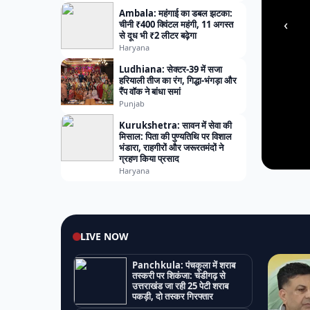
Ambala: महंगाई का डबल झटका:
‹
चीनी ₹400 क्विंटल महंगी, 11 अगस्त
से दूध भी ₹2 लीटर बढ़ेगा
Haryana
Ludhiana: सेक्टर-39 में सजा
हरियाली तीज का रंग, गिद्धा-भंगड़ा और
रैंप वॉक ने बांधा समां
Punjab
Kurukshetra: सावन में सेवा की
मिसाल: पिता की पुण्यतिथि पर विशाल
भंडारा, राहगीरों और जरूरतमंदों ने
ग्रहण किया प्रसाद
Haryana
LIVE NOW
Panchkula: पंचकूला में शराब
तस्करी पर शिकंजा: चंडीगढ़ से
उत्तराखंड जा रही 25 पेटी शराब
पकड़ी, दो तस्कर गिरफ्तार