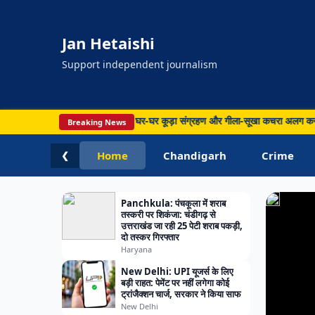
की
फिरौत
Jan Hetaishi
अमृत
पुलिस
Support independent journalism
ने
12
घंटे
ा मुक्त बनाने की मुहिम तेज, घर-घर कूड़ा संग्रहण और गीला-सूखा कचरा अलग करने पर जोर • 
Breaking News
में
Home
Chandigarh
Crime
❮
आरोप
दबोचा
Panchkula: पंचकूला में शराब
तस्करी पर शिकंजा: चंडीगढ़ से
उत्तराखंड जा रही 25 पेटी शराब पकड़ी,
दो तस्कर गिरफ्तार
Haryana
New Delhi: UPI यूजर्स के लिए
बड़ी राहत: पेमेंट पर नहीं लगेगा कोई
ट्रांजैक्शन चार्ज, सरकार ने किया साफ
New Delhi