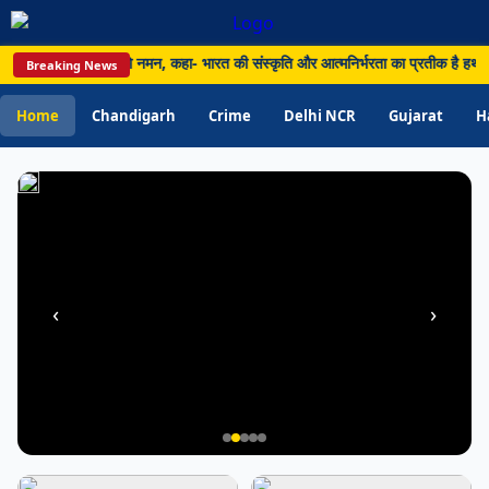
प्रभावित;
मृतकों
 ने किया बुनकरों को नमन, कहा- भारत की संस्कृति और आत्मनिर्भरता का प्रतीक है हथकरघा •
Breaking News
का
आंकड़ा
Home
Chandigarh
Crime
Delhi NCR
Gujarat
H
96
पहुंचा
‹
›