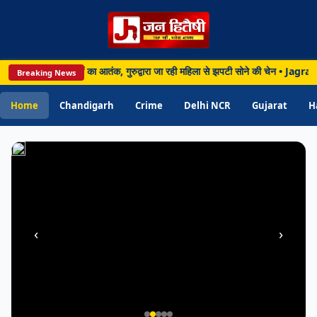
सेवाओं
के
लिए
10
में बेखौफ लुटेरों का आतंक, गुरुद्वारा जा रही महिला से झपटी सोने की चेन • Jagraon: जगर
Breaking News
कर्मियों
को
Home
Chandigarh
Crime
Delhi NCR
Gujarat
H
मिली
पदोन्नति
‹
›