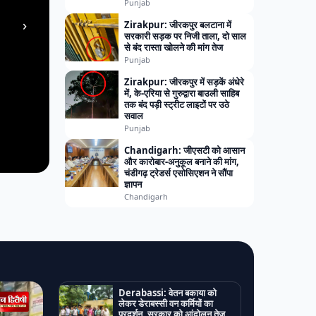
Punjab
›
Zirakpur: जीरकपुर बलटाना में
सरकारी सड़क पर निजी ताला, दो साल
से बंद रास्ता खोलने की मांग तेज
Punjab
Zirakpur: जीरकपुर में सड़कें अंधेरे
में, के-एरिया से गुरुद्वारा बाउली साहिब
तक बंद पड़ी स्ट्रीट लाइटों पर उठे
सवाल
Punjab
Chandigarh: जीएसटी को आसान
और कारोबार-अनुकूल बनाने की मांग,
चंडीगढ़ ट्रेडर्स एसोसिएशन ने सौंपा
ज्ञापन
Chandigarh
Derabassi: वेतन बकाया को
लेकर डेराबस्सी वन कर्मियों का
प्रदर्शन, सरकार को आंदोलन तेज