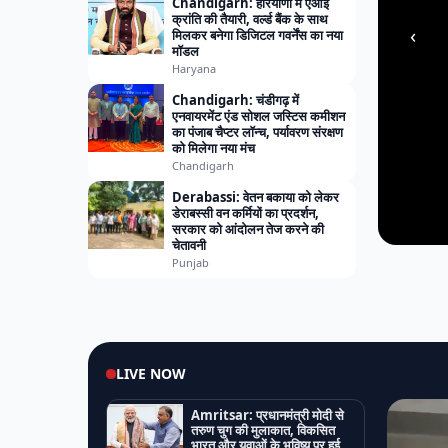
Chandigarh: हरियाणा में एआई
क्रांति की तैयारी, वर्ल्ड बैंक के साथ
‹
मिलकर बनेगा डिजिटल गवर्नेंस का नया
मॉडल
Haryana
Chandigarh: चंडीगढ़ में
एनवायरमेंट एंड सोशल जस्टिस कमीशन
का पंजाब चैप्टर लॉन्च, पर्यावरण संरक्षण
को मिलेगा नया मंच
Chandigarh
Derabassi: वेतन बकाया को लेकर
डेराबस्सी वन कर्मियों का प्रदर्शन,
सरकार को आंदोलन तेज करने की
चेतावनी
Punjab
LIVE NOW
Amritsar: प्रधानमंत्री मोदी से
तरुण चुग की मुलाकात, विकसित
भारत और युवाओं के भविष्य पर हुई