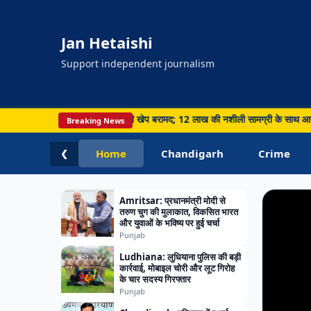
Jan Hetaishi
Support independent journalism
HARYA
 बार आइस ड्रग की खेप बरामद; 12 लाख की नशीली सामग्री के साथ आरोपी गिरफ्तार • Panchku
Breaking News
Chandig
Panch
Home
Chandigarh
Crime
❮
ने की 
Amritsar: प्रधानमंत्री मोदी से
तरुण चुग की मुलाकात, विकसित भारत
और युवाओं के भविष्य पर हुई चर्चा
Punjab
Ludhiana: लुधियाना पुलिस की बड़ी
कार्रवाई, मोबाइल चोरी और लूट गिरोह
के चार सदस्य गिरफ्तार
Punjab