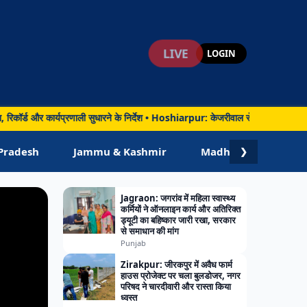
LIVE
LOGIN
रणाली सुधारने के निर्देश • Hoshiarpur: केजरीवाल से मिले विधायक जिंपा, होशियारपुर म
Pradesh
Jammu & Kashmir
Madhya Pradesh
❯
Jagraon: जगरांव में महिला स्वास्थ्य
कर्मियों ने ऑनलाइन कार्य और अतिरिक्त
ड्यूटी का बहिष्कार जारी रखा, सरकार
से समाधान की मांग
Punjab
Zirakpur: जीरकपुर में अवैध फार्म
हाउस प्रोजेक्ट पर चला बुलडोजर, नगर
परिषद ने चारदीवारी और रास्ता किया
ध्वस्त