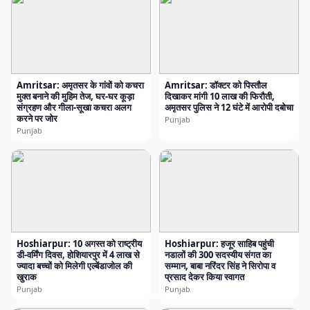
Amritsar: अमृतसर के गांवों को कचरा
Amritsar: डॉक्टर को पिस्तौल
मुक्त बनाने की मुहिम तेज, घर-घर कूड़ा
दिखाकर मांगी 10 लाख की फिरौती,
संग्रहण और गीला-सूखा कचरा अलग
अमृतसर पुलिस ने 12 घंटे में आरोपी दबोचा
करने पर जोर
Punjab
Punjab
Hoshiarpur: 10 अगस्त को राष्ट्रीय
Hoshiarpur: हजूर साहिब पहुंची
डी-वर्मिंग दिवस, होशियारपुर में 4 लाख से
नडालों की 300 सदस्यीय संगत का
ज्यादा बच्चों को मिलेगी एल्बेंडाजोल की
सम्मान, बाबा नरिंदर सिंह ने सिरोपा व
खुराक
प्रसाद देकर किया स्वागत
Punjab
Punjab