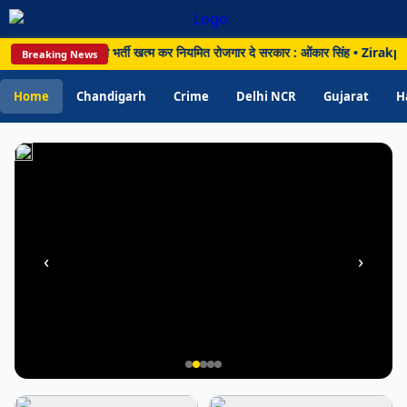
से
परेशान
, HKRN जैसी कच्ची भर्ती खत्म कर नियमित रोजगार दे सरकार : ओंकार सिंह • Zirakpur: जीरकप
Breaking News
लोग;
जांच
Home
Chandigarh
Crime
Delhi NCR
Gujarat
H
की
मांग
‹
›