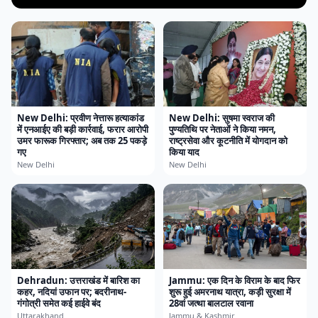
New Delhi: प्रवीण नेत्तारू हत्याकांड
New Delhi: सुषमा स्वराज की
में एनआईए की बड़ी कार्रवाई, फरार आरोपी
पुण्यतिथि पर नेताओं ने किया नमन,
उमर फारूक गिरफ्तार; अब तक 25 पकड़े
राष्ट्रसेवा और कूटनीति में योगदान को
गए
किया याद
New Delhi
New Delhi
Dehradun: उत्तराखंड में बारिश का
Jammu: एक दिन के विराम के बाद फिर
कहर, नदियां उफान पर; बदरीनाथ-
शुरू हुई अमरनाथ यात्रा, कड़ी सुरक्षा में
गंगोत्री समेत कई हाईवे बंद
28वां जत्था बालटाल रवाना
Uttarakhand
Jammu & Kashmir