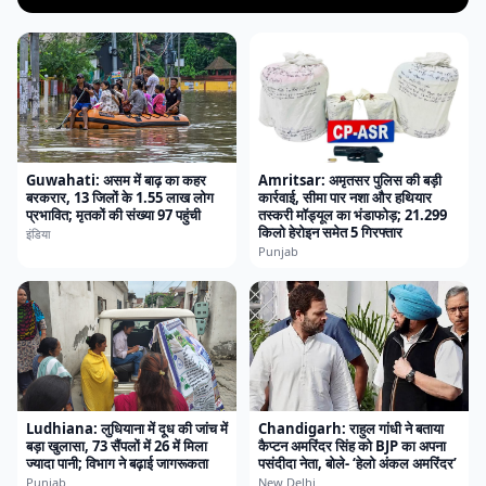
Guwahati: असम में बाढ़ का कहर
Amritsar: अमृतसर पुलिस की बड़ी
बरकरार, 13 जिलों के 1.55 लाख लोग
कार्रवाई, सीमा पार नशा और हथियार
प्रभावित; मृतकों की संख्या 97 पहुंची
तस्करी मॉड्यूल का भंडाफोड़; 21.299
किलो हेरोइन समेत 5 गिरफ्तार
इंडिया
Punjab
Ludhiana: लुधियाना में दूध की जांच में
Chandigarh: राहुल गांधी ने बताया
बड़ा खुलासा, 73 सैंपलों में 26 में मिला
कैप्टन अमरिंदर सिंह को BJP का अपना
ज्यादा पानी; विभाग ने बढ़ाई जागरूकता
पसंदीदा नेता, बोले- ‘हेलो अंकल अमरिंदर’
Punjab
New Delhi