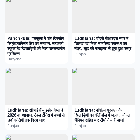
Panchkula: पंचकूला में पांच दिवसीय
Ludhiana: डीएवी बीआरएस नगर में
स्प्रिंट बॉक्सिंग कैंप का समापन, सरकारी
शिक्षकों को मिला मानसिक स्वास्थ्य का
स्कूलों के खिलाड़ियों को मिला उच्चस्तरीय
मंत्र, ‘खुद को समझना’ से शुरू हुआ सत्र
प्रशिक्षण
Punjab
Haryana
Ludhiana: सीआईसीयू इंडोर गेम्स डे
Ludhiana: बीवीएम यूएसएन के
2026 का आगाज, टेबल टेनिस में बच्चों से
खिलाड़ियों का वॉलीबॉल में जलवा, जोनल
उद्योगपतियों तक दिखा जोश
चैंपियन सहित चार टीमों ने मारी बाजी
Punjab
Punjab