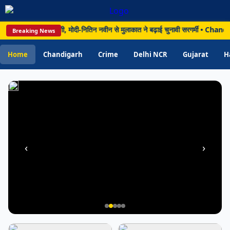
खर्च
करने
षा के बाद दिल्ली पहुंचे योगी, मोदी-नितिन नवीन से मुलाकात ने बढ़ाई चुनावी सरगर्मी • C
Breaking News
के
मामले
Home
Chandigarh
Crime
Delhi NCR
Gujarat
H
में
निलंबित
‹
›