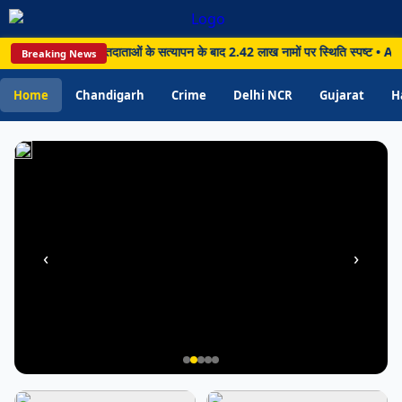
मामलों
के
ा, 19.73 लाख मतदाताओं के सत्यापन के बाद 2.42 लाख नामों पर स्थिति स्पष्ट • Amritsar
Breaking News
त्वरित
निपटारे
Home
Chandigarh
Crime
Delhi NCR
Gujarat
H
की
तैयारी
‹
›