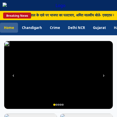
को
लेकर
ॉल मिलाने के केजरीवाल के दावे पर भाजपा का पलटवार, अमित मालवीय बोले- एसएएफ को लेकर फ
Breaking News
फैलाई
जा
Home
Chandigarh
Crime
Delhi NCR
Gujarat
H
रही
गलतफहमी
‹
›