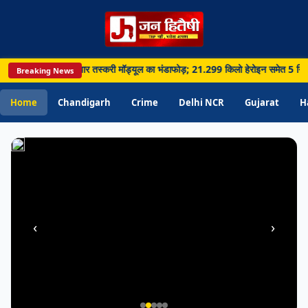
में
मिला
ज्यादा
पानी;
ा पार नशा और हथियार तस्करी मॉड्यूल का भंडाफोड़; 21.299 किलो हेरोइन समेत 5 गिरफ्तार • 
Breaking News
विभाग
ने
Home
Chandigarh
Crime
Delhi NCR
Gujarat
H
बढ़ाई
जागरूकता
‹
›