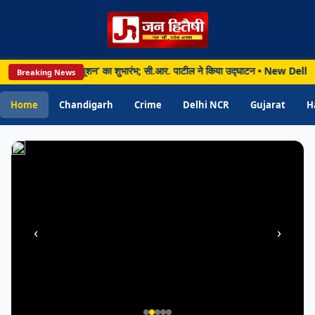
विकसित
भारत
के
संकल्प
स्पार्क ग्रीन एनर्जी सॉल्यूशन’ का शुभारंभ; सी.आर. पाटील ने किया उद्घाटन • New Delhi: पी
Breaking News
को
दोहराने
Home
Chandigarh
Crime
Delhi NCR
Gujarat
H
का
आह्वान
‹
›