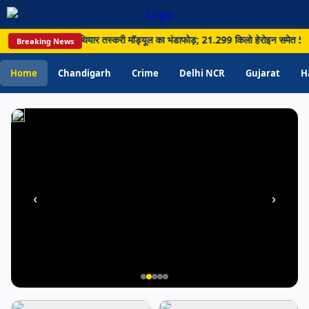
ज्यादा
पानी;
ीमा पार नशा और हथियार तस्करी मॉड्यूल का भंडाफोड़; 21.299 किलो हेरोइन समेत 5 गिरफ्तार
Breaking News
विभाग
ने
Home
Chandigarh
Crime
Delhi NCR
Gujarat
H
बढ़ाई
जागरूकता
‹
›