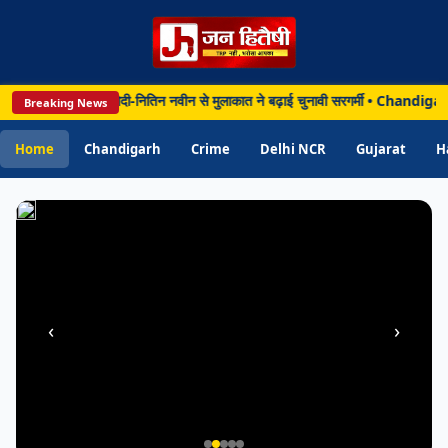
से
निजी
खर्च
करने
 बाद दिल्ली पहुंचे योगी, मोदी-नितिन नवीन से मुलाकात ने बढ़ाई चुनावी सरगर्मी • Chandi
Breaking News
के
मामले
Home
Chandigarh
Crime
Delhi NCR
Gujarat
H
में
निलंबित
‹
›