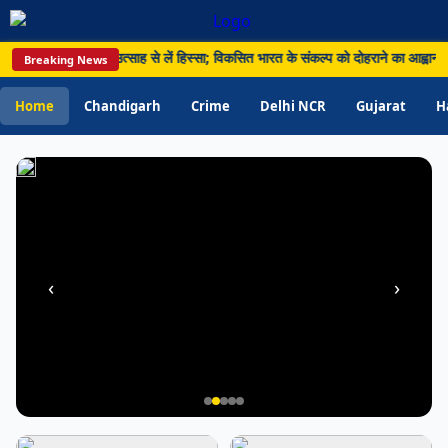
और
810
िरंगा’ अभियान में उत्साह से लें हिस्सा; विकसित भारत के संकल्प को दोहराने का आह्वान • 
Breaking News
लीटर
अवैध
Home
Chandigarh
Crime
Delhi NCR
Gujarat
H
शराब
बरामद
‹
›