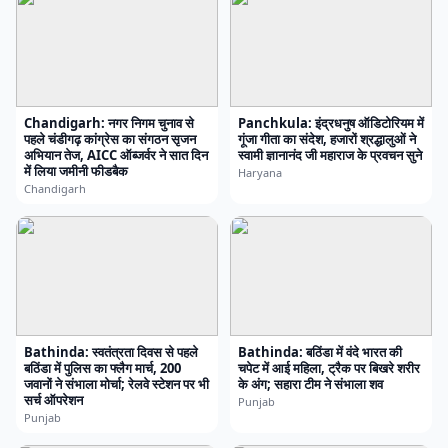
Chandigarh: नगर निगम चुनाव से
Panchkula: इंद्रधनुष ऑडिटोरियम में
पहले चंडीगढ़ कांग्रेस का संगठन सृजन
गूंजा गीता का संदेश, हजारों श्रद्धालुओं ने
अभियान तेज, AICC ऑब्जर्वर ने सात दिन
स्वामी ज्ञानानंद जी महाराज के प्रवचन सुने
में लिया जमीनी फीडबैक
Haryana
Chandigarh
Bathinda: स्वतंत्रता दिवस से पहले
Bathinda: बठिंडा में वंदे भारत की
बठिंडा में पुलिस का फ्लैग मार्च, 200
चपेट में आई महिला, ट्रैक पर बिखरे शरीर
जवानों ने संभाला मोर्चा; रेलवे स्टेशन पर भी
के अंग; सहारा टीम ने संभाला शव
सर्च ऑपरेशन
Punjab
Punjab