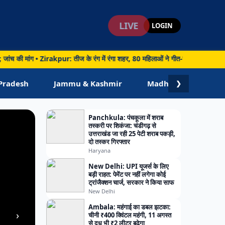
LIVE
LOGIN
की मांग • Zirakpur: तीज के रंग में रंगा शहर, 80 महिलाओं ने गीत-संगीत और नृत्य के साथ म
Pradesh
Jammu & Kashmir
Madhya Pradesh
❯
Panchkula: पंचकूला में शराब
तस्करी पर शिकंजा: चंडीगढ़ से
उत्तराखंड जा रही 25 पेटी शराब पकड़ी,
दो तस्कर गिरफ्तार
Haryana
New Delhi: UPI यूजर्स के लिए
बड़ी राहत: पेमेंट पर नहीं लगेगा कोई
ट्रांजैक्शन चार्ज, सरकार ने किया साफ
New Delhi
Ambala: महंगाई का डबल झटका:
›
चीनी ₹400 क्विंटल महंगी, 11 अगस्त
से दूध भी ₹2 लीटर बढ़ेगा