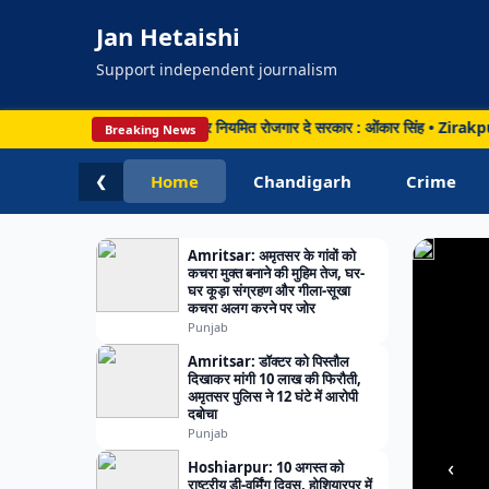
मलबा,
Jan Hetaishi
दुर्गंध
से
Support independent journalism
परेशा
लोग;
KRN जैसी कच्ची भर्ती खत्म कर नियमित रोजगार दे सरकार : ओंकार सिंह • Zirakpur: जीरकपुर 
Breaking News
जांच
Home
Chandigarh
Crime
❮
की
मांग
Amritsar: अमृतसर के गांवों को
कचरा मुक्त बनाने की मुहिम तेज, घर-
घर कूड़ा संग्रहण और गीला-सूखा
कचरा अलग करने पर जोर
Punjab
Amritsar: डॉक्टर को पिस्तौल
दिखाकर मांगी 10 लाख की फिरौती,
अमृतसर पुलिस ने 12 घंटे में आरोपी
दबोचा
Punjab
‹
Hoshiarpur: 10 अगस्त को
राष्ट्रीय डी-वर्मिंग दिवस, होशियारपुर में