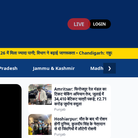
LIVE
LOGIN
ज्यादा पानी; विभाग ने बढ़ाई जागरूकता • Chandigarh: राहुल गांधी ने बताया कैप्टन अमरिं
ं
Pradesh
Jammu & Kashmir
Madhya Pradesh
❯
Amritsar: फिरोजपुर रेल मंडल का
टिकट चेकिंग अभियान तेज, जुलाई में
34,410 बेटिकट यात्री पकड़े; ₹2.71
करोड़ जुर्माना वसूला
Punjab
Hoshiarpur: मौत के बाद भी रोशन
होगी दुनिया, कुलदीप सिंह के नेत्रदान
से दो जिंदगियों में लौटेगी रोशनी
Punjab