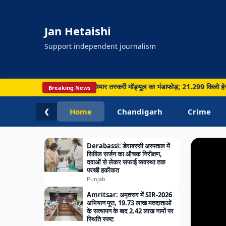
Jan Hetaishi
Support independent journalism
PUNJA
, सीमा पार नशा और हथियार तस्करी मॉड्यूल का भंडाफोड़; 21.299 किलो हेरोइन समेत 5 गिरफ्
Breaking News
Chandig
Ludhia
Home
Chandigarh
Crime
❮
में 26
Derabassi: डेराबस्सी अस्पताल में
सिविल सर्जन का औचक निरीक्षण,
दवाओं से लेकर सफाई व्यवस्था तक
परखी हकीकत
Punjab
Amritsar: अमृतसर में SIR-2026
अभियान पूरा, 19.73 लाख मतदाताओं
के सत्यापन के बाद 2.42 लाख नामों पर
स्थिति स्पष्ट