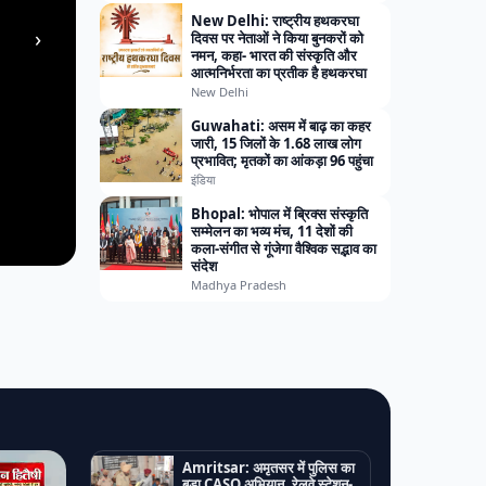
New Delhi: राष्ट्रीय हथकरघा
›
दिवस पर नेताओं ने किया बुनकरों को
नमन, कहा- भारत की संस्कृति और
आत्मनिर्भरता का प्रतीक है हथकरघा
New Delhi
Guwahati: असम में बाढ़ का कहर
जारी, 15 जिलों के 1.68 लाख लोग
प्रभावित; मृतकों का आंकड़ा 96 पहुंचा
इंडिया
Bhopal: भोपाल में ब्रिक्स संस्कृति
सम्मेलन का भव्य मंच, 11 देशों की
कला-संगीत से गूंजेगा वैश्विक सद्भाव का
संदेश
Madhya Pradesh
Amritsar: अमृतसर में पुलिस का
बड़ा CASO अभियान, रेलवे स्टेशन-