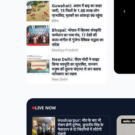
Guwahati: असम में बाढ़ का कहर
‹
जारी, 15 जिलों के 1.68 लाख लोग
प्रभावित; मृतकों का आंकड़ा 96 पहुंचा
इंडिया
Bhopal: भोपाल में ब्रिक्स संस्कृति
सम्मेलन का भव्य मंच, 11 देशों की
कला-संगीत से गूंजेगा वैश्विक सद्भाव का
संदेश
Madhya Pradesh
New Delhi: पीएम मोदी ने साझा
किया भवभूति का सुभाषित, सज्जन
मनुष्य की तुलना चंद्रमा से कर बताया
परोपकार का महत्व
New Delhi
LIVE NOW
Hoshiarpur: मौत के बाद भी
रोशन होगी दुनिया, कुलदीप सिंह के
नेत्रदान से दो जिंदगियों में लौटेगी
रोशनी