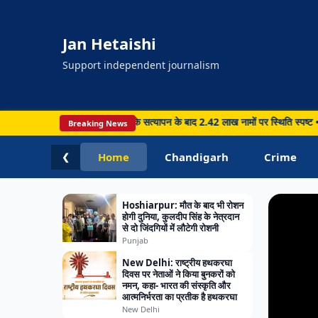
Jan Hetaishi
Support independent journalism
PUNJA
.73 लाख मतदाताओं के सत्यापन के बाद 2.42 लाख नामों पर स्थिति स्पष्ट • Amritsar: 12 
Breaking News
Chandig
Amrit
Home
Chandigarh
Crime
❮
अमृतसर
Hoshiarpur: मौत के बाद भी रोशन
होगी दुनिया, कुलदीप सिंह के नेत्रदान
से दो जिंदगियों में लौटेगी रोशनी
Punjab
New Delhi: राष्ट्रीय हथकरघा
दिवस पर नेताओं ने किया बुनकरों को
नमन, कहा- भारत की संस्कृति और
आत्मनिर्भरता का प्रतीक है हथकरघा
New Delhi