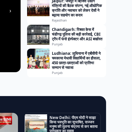
Jaipur: जयपुर में ब्रिक्स उद्योग
मंत्रियों की बैठक संपन्न, नई औद्योगिक
›
क्रांति और नवाचार को लेकर देशों ने
बढ़ाया सहयोग का कदम
Rajasthan
Chandigarh: रिश्वत केस में
चंडीगढ़ पुलिस की बड़ी कार्रवाई, CBI
ट्रैप में फंसे इंस्पेक्टर और ASI बर्खास्त
Punjab
Ludhiana: लुधियाना में एबीवीपी ने
चमकाया मेधावी विद्यार्थियों का हौसला,
450 छात्र-छात्राओं को प्रतिभा
सम्मान से नवाजा
Punjab
New Delhi: पीएम मोदी ने साझा
किया भवभूति का सुभाषित, सज्जन
मनुष्य की तुलना चंद्रमा से कर बताया
परोपकार का महत्व