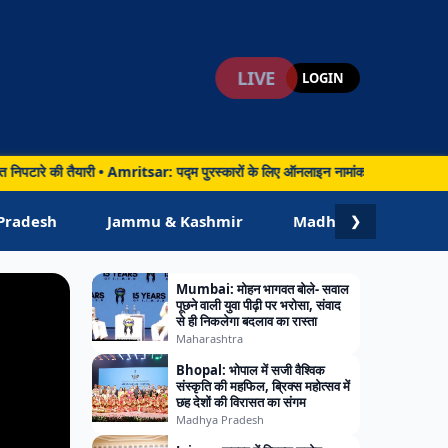
LIVE
LOGIN
ी तैयारी • Amritsar: पद्म पुरस्कारों के लिए ऑनलाइन नामांकन शुरू, अमृतसर के लोगों 
Pradesh
Jammu & Kashmir
Madhya Pradesh
❯
Mumbai: मोहन भागवत बोले- सवाल
पूछने वाली युवा पीढ़ी पर भरोसा, संवाद
से ही निकलेगा बदलाव का रास्ता
Maharashtra
Bhopal: भोपाल में सजी वैश्विक
संस्कृति की महफिल, ब्रिक्स महोत्सव में
छह देशों की विरासत का संगम
Madhya Pradesh