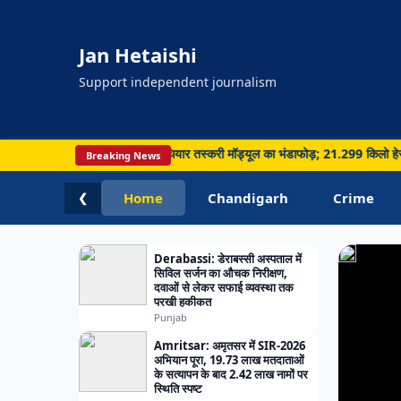
में
26
Jan Hetaishi
में
मिला
Support independent journalism
ज्यादा
पानी;
विभाग
रवाई, सीमा पार नशा और हथियार तस्करी मॉड्यूल का भंडाफोड़; 21.299 किलो हेरोइन समेत 5 गि
Breaking News
ने
Home
Chandigarh
Crime
❮
बढ़ाई
जागर
Derabassi: डेराबस्सी अस्पताल में
सिविल सर्जन का औचक निरीक्षण,
दवाओं से लेकर सफाई व्यवस्था तक
परखी हकीकत
Punjab
Amritsar: अमृतसर में SIR-2026
अभियान पूरा, 19.73 लाख मतदाताओं
के सत्यापन के बाद 2.42 लाख नामों पर
स्थिति स्पष्ट