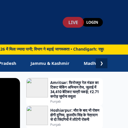
LIVE
LOGIN
िला ज्यादा पानी; विभाग ने बढ़ाई जागरूकता • Chandigarh: राहुल गांधी ने बताया कैप्टन अम
Pradesh
Jammu & Kashmir
Madhya Pradesh
❯
Amritsar: फिरोजपुर रेल मंडल का
टिकट चेकिंग अभियान तेज, जुलाई में
34,410 बेटिकट यात्री पकड़े; ₹2.71
करोड़ जुर्माना वसूला
Punjab
Hoshiarpur: मौत के बाद भी रोशन
होगी दुनिया, कुलदीप सिंह के नेत्रदान
से दो जिंदगियों में लौटेगी रोशनी
Punjab