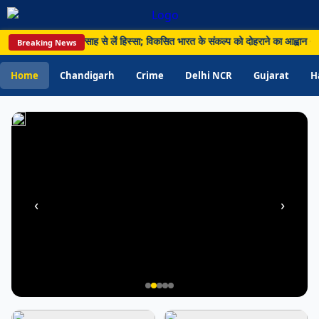
और
810
रंगा’ अभियान में उत्साह से लें हिस्सा; विकसित भारत के संकल्प को दोहराने का आह्वान • Im
Breaking News
लीटर
अवैध
Home
Chandigarh
Crime
Delhi NCR
Gujarat
H
शराब
बरामद
‹
›