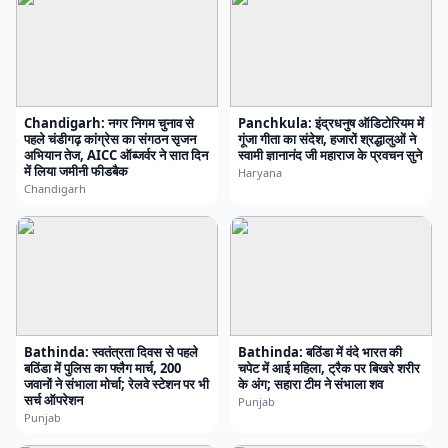
Chandigarh: नगर निगम चुनाव से
Panchkula: इंद्रधनुष ऑडिटोरियम में
पहले चंडीगढ़ कांग्रेस का संगठन सृजन
गूंजा गीता का संदेश, हजारों श्रद्धालुओं ने
अभियान तेज, AICC ऑब्जर्वर ने सात दिन
स्वामी ज्ञानानंद जी महाराज के प्रवचन सुने
में लिया जमीनी फीडबैक
Haryana
Chandigarh
Bathinda: स्वतंत्रता दिवस से पहले
Bathinda: बठिंडा में वंदे भारत की
बठिंडा में पुलिस का फ्लैग मार्च, 200
चपेट में आई महिला, ट्रैक पर बिखरे शरीर
जवानों ने संभाला मोर्चा; रेलवे स्टेशन पर भी
के अंग; सहारा टीम ने संभाला शव
सर्च ऑपरेशन
Punjab
Punjab