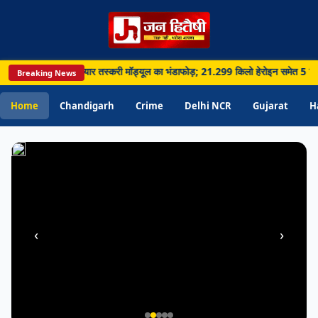
में
मिला
ज्यादा
पानी;
ा पार नशा और हथियार तस्करी मॉड्यूल का भंडाफोड़; 21.299 किलो हेरोइन समेत 5 गिरफ्तार •
Breaking News
विभाग
ने
Home
Chandigarh
Crime
Delhi NCR
Gujarat
H
बढ़ाई
जागरूकता
‹
›