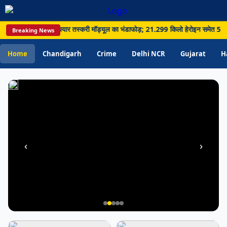
ज्यादा
पानी;
मा पार नशा और हथियार तस्करी मॉड्यूल का भंडाफोड़; 21.299 किलो हेरोइन समेत 5 गिरफ्तार 
Breaking News
विभाग
ने
Home
Chandigarh
Crime
Delhi NCR
Gujarat
H
बढ़ाई
जागरूकता
‹
›