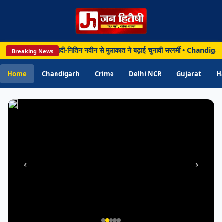
से
निजी
खर्च
करने
 बाद दिल्ली पहुंचे योगी, मोदी-नितिन नवीन से मुलाकात ने बढ़ाई चुनावी सरगर्मी • Chandi
Breaking News
के
मामले
Home
Chandigarh
Crime
Delhi NCR
Gujarat
H
में
निलंबित
‹
›